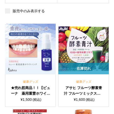
販売中のみ表示する
在庫切れ
健康グッズ
健康グッズ
★売れ筋商品！！【ビュ
アサヒ フルーツ酵素青
ーナ 薬用重曹ホワイト
汁 フルーツミックス味 3
ニング】
g×30袋
¥
1,500
¥
1,600
(税込)
(税込)