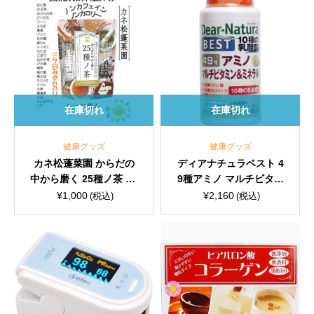
在庫切れ
在庫切れ
健康グッズ
健康グッズ
カネ松蓬菜園 からだの
ディアナチュラベスト 4
中から磨く 25種ノ茶 8g
9種アミノ マルチビタミ
×30包
ン＆ミネラル 50日分 20
¥
1,000
¥
2,160
(税込)
(税込)
0粒入