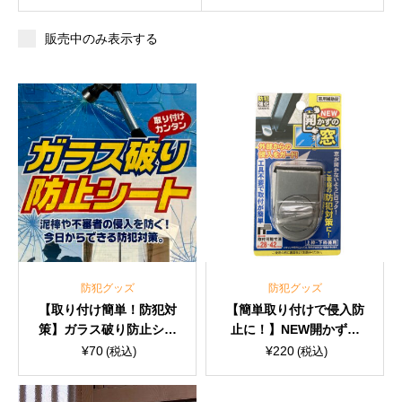
販売中のみ表示する
防犯グッズ
防犯グッズ
【取り付け簡単！防犯対
【簡単取り付けで侵入防
策】ガラス破り防止シー
止に！】NEW開かずの
ト
窓
¥
70
¥
220
(税込)
(税込)