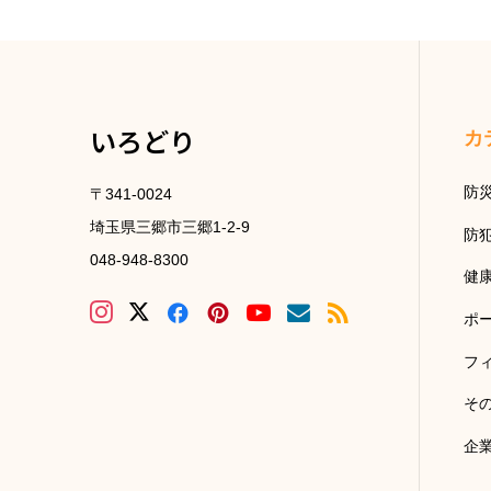
いろどり
カ
防
〒341-0024
埼玉県三郷市三郷1-2-9
防
048-948-8300
健
ポ
フ
そ
企