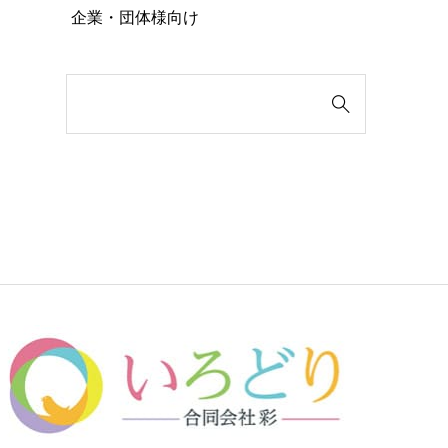
企業・団体様向け
検

索
対
象: