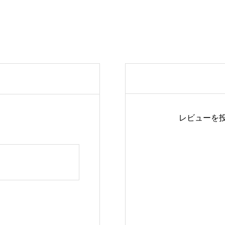
策】
ガ
ラ
ス
破
り
防
止
レビューを
シ
ー
ト
個