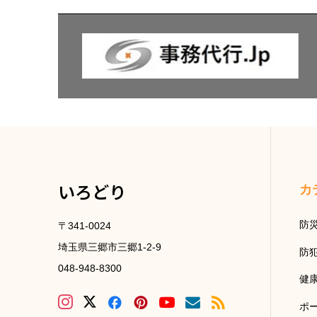
いろどり
カ
防
〒341-0024
埼玉県三郷市三郷1-2-9
防
048-948-8300
健
ポ