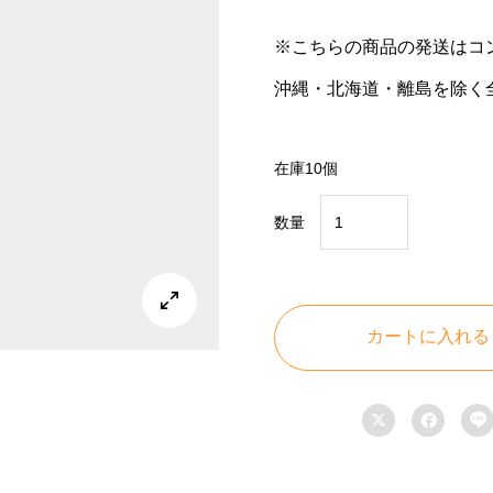
※こちらの商品の発送はコ
沖縄・北海道・離島を除く全
在庫10個
数量
【取
り
付

け
カートに入れる
簡
単！


防

犯
対