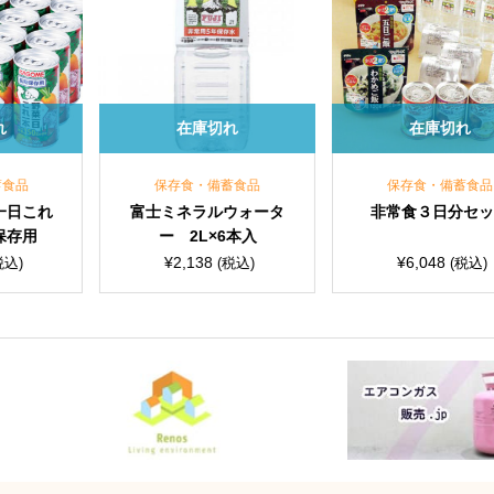
在庫切れ
在庫切れ
保存食・備蓄食品
保存食・備蓄食品
富士ミネラルウォータ
非常食３日分セット
富
ー 2L×6本入
ー 
¥
2,138
¥
6,048
(税込)
(税込)