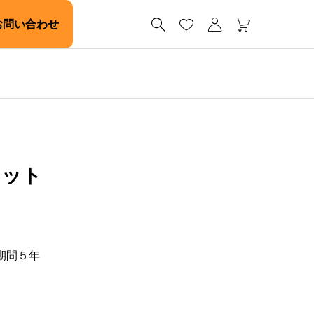




お問い合わせ
セット
期間５年