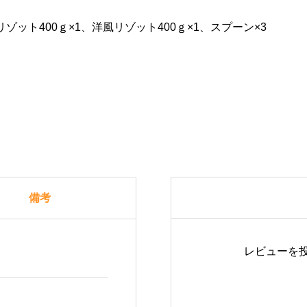
ゾット400ｇ×1、洋風リゾット400ｇ×1、スプーン×3
備考
レビューを