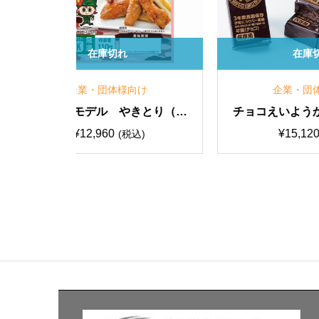
在庫切れ
け
企業・団体様向け
除細動器）
戦闘糧食モデル 鶏と根菜のう
ま煮（100g） 20食入
¥
12,960
込)
(税込)