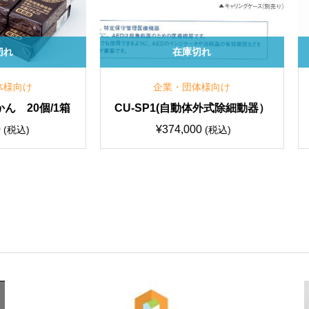
在庫切れ
在庫切れ
保存食・備蓄食品
保存食・備蓄食品
非常食１週間セット
カゴメ 野菜一日これ一本
期保存用
¥
14,850
¥
4,860
(税込)
(税込)