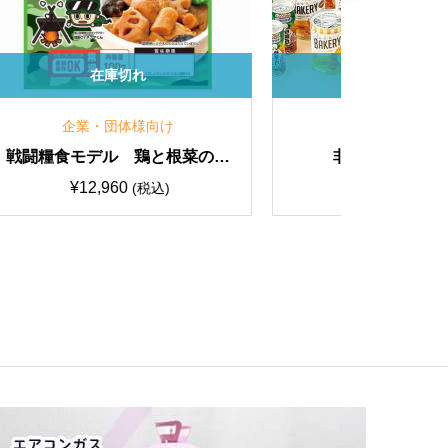
在庫切れ
企業・団体様向け
 長
録音できるハンド型メガホンA
戦闘糧食
HM-108
ーグ
¥
10,010
(税込)