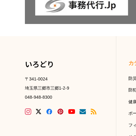
いろどり
カ
防
〒341-0024
埼玉県三郷市三郷1-2-9
防
048-948-8300
健
ポ
フ