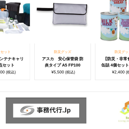
防災グッズ
防災グッズ
アスカ 安心保管袋 防
【防災・非常食】パン
炎タイプ A5 FP100
缶詰 4個セット【ギフト
セット】保存食/備蓄食
¥
5,500
¥
2,400
(税込)
(税込)