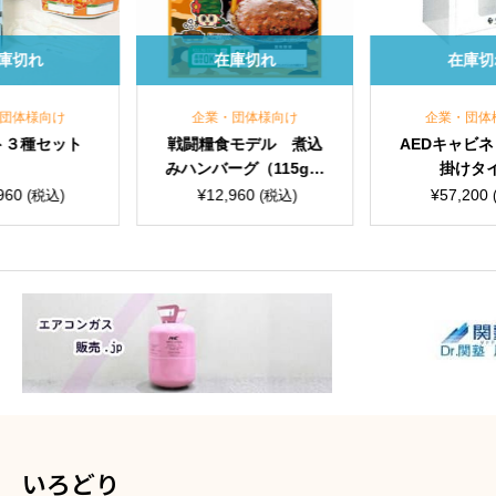
在庫切れ
在庫切れ
企業・団体様向け
企業・団体様向け
戦闘糧食モデル 煮込
AEDキャビネット 壁
チ
みハンバーグ（115g）
掛けタイプ
20食入
¥
12,960
¥
57,200
(税込)
(税込)
いろどり