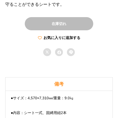
守ることができるシートです。
在庫切れ
お気に入りに追加する



備考
●サイズ：4,570×7,310㎜/重量：9.0㎏
●内容：シート一式、固縛用紐2本