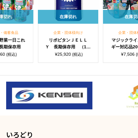
在庫切れ
在庫切れ
企業・団体様向け
企業・団体様向け
リポビタンＪＥＬＬ
マジックライスアレル
Ｙ 長期保存用 （107
ギー対応品20食セット
g/80個入）
¥
25,920
¥
7,506
(税込)
(税込)
いろどり