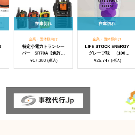
在庫切れ
在庫切れ
企業・団体様向け
企業・団体様向け
企業
定小電力トランシー
LIFE STOCK ENERGY
LIFE S
 SR70A【免許・
グレープ味 （100g/
ベア
資格・申請不要】
80個入） 保存期間5年
味 （1
¥
17,380
¥
25,747
¥
25
(税込)
(税込)
保