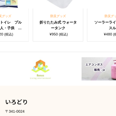
災グッズ
防災グッズ
防災グ
トイレ プル
折りたたみ式 ウォータ
ソーラーラ
人・子供 男
ータンク
ス
3個入【防災用
20
¥
950
¥
480
(税込)
(税込)
(
品】
いろどり
〒341-0024