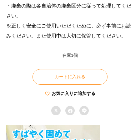
・廃棄の際は各自治体の廃棄区分に従って処理してくだ
さい。
※正しく安全にご使用いただくために、必ず事前にお読
みください。また使用中は大切に保管してください。
在庫1個
緊
急
カートに入れる
簡
易
お気に入りに追加する
ト

イ


レ
セ
ッ