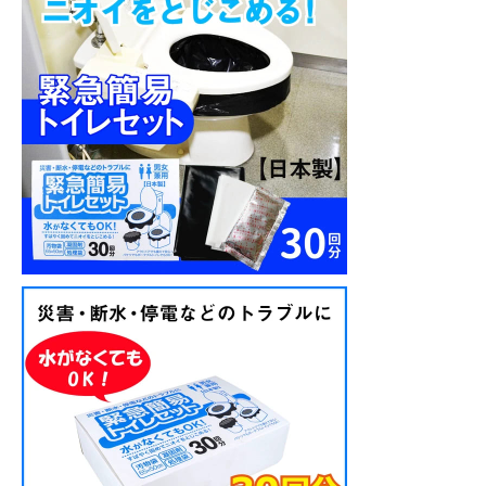
ト
30
回
分
個