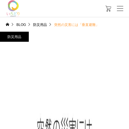

BLOG
防災用品
突然の災害には「垂直避難」
防災用品