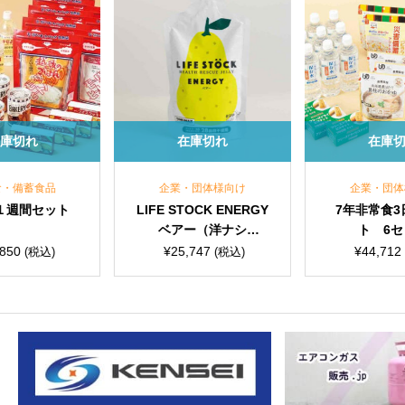
在庫切れ
在庫切れ
企業・団体様向け
企業・団体様向け
LIFE STOCK ENERGY
7年非常食3日分セッ
ベアー（洋ナシ）
ト 6セット
味 （100g/80個入）
¥
25,747
¥
44,712
(税込)
(税込)
保存期間5年