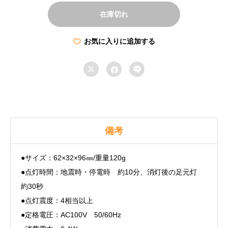
在庫切れ
お気に入りに追加する



備考
●サイズ：62×32×96㎜/重量120g
●点灯時間：地震時・停電時 約10分、消灯後の足元灯
約30秒
●点灯震度：4相当以上
●定格電圧：AC100V 50/60Hz