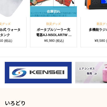
在庫切れ
防災グッズ
防災グッズ
タ
ポータブルソーラー充
多機能ラジオライト
電器AJ-NSOLAR7W O
R
¥
6,980
¥
8,580
(税込)
(税込)
いろどり