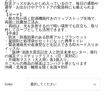
防災グッズがあらかじめ入っているので、毎日の通勤や
通学・お出かけやアウトドアの緊急時にも備えられま
す。
【ポーチ】
・耐久性が高く防滴機能付きのリップストップ生地で、
両面に抗菌加工済み。
・肩紐は、光を反射するので暗い場所でも目立ち、取り
外してロープとしても活用できます。
【中身】
・防水・防風効果のある防寒アルミブランケット
・凝固剤と処理袋がセットになった携帯トイレ
・緊急連絡先や血液型などを記入できるIDカード入りホ
イッスル
・「阪神･淡路大震災記念 人と防災未来センター」発行
の減災グッズチェックリスト（日・英対応）
・不織布マスク（大人用）各1個入り。
※こちらの商品の発送はコンパクト便となります
沖縄・北海道・離島を除く全国￥650
Color