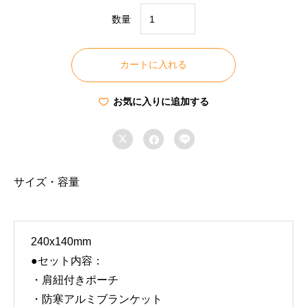
数量
持
ち
カートに入れる
歩
い
お気に入りに追加する
て
備



え
る
【ホ
サイズ・容量
イ
ッ
ス
240x140mm
ル・
●セット内容：
簡
・肩紐付きポーチ
易
・防寒アルミブランケット