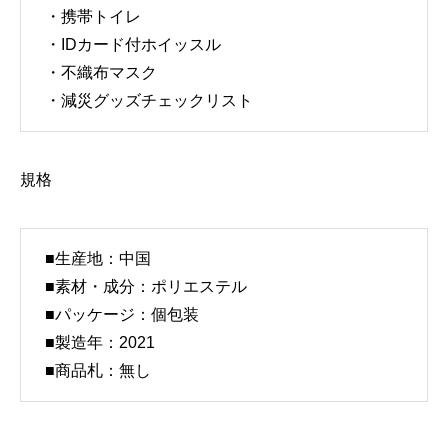
ト
・携帯トイレ
イ
・IDカード付ホイッスル
レ・
・不織布マスク
保
・減災グッズチェックリスト
温
シ
規格
ー
ト
他
■
生産地：中国
5
■
素材・成分：ポリエステル
点
■
パッケージ：個包装
セ
■
製造年：2021
ッ
■
商品札：無し
ト】
防
災