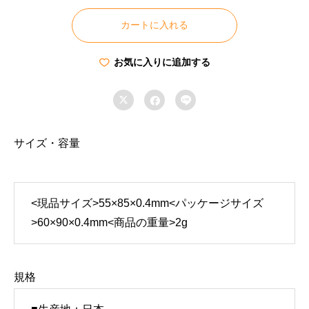
中
カートに入れる
症
予
お気に入りに追加する
防
カ



ー
ド
個
サイズ・容量
<現品サイズ>55×85×0.4mm<パッケージサイズ
>60×90×0.4mm<商品の重量>2g
規格