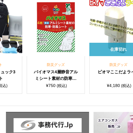
在庫切れ
防災グッズ
防災グッズ
イオマス4層静音アル
ピオマここだよライト
緊急
シート素材の防寒・
プル
防風シート
女兼用
¥
750
¥
4,180
(税込)
(税込)