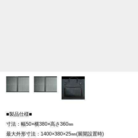
■製品仕様■
寸法：幅50×横380×高さ360㎜
最大外形寸法：1400×380×25㎜(展開設置時)