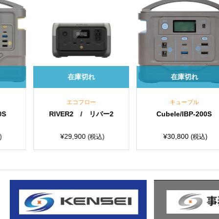
庫切れ
在庫切れ
在庫
コフロー
キューブル
エコフ
2 / リバー2
Cubele/IBP-200S
DELTA2 
,900
¥
30,800
¥
143,000
(税込)
(税込)