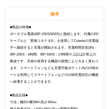
備考
■商品の特徴■
ポータブル電源(IBP-200S/500S)と接続します。付属のDC
ケーブルと「変換コネクタG」を使用してCubeleの充電端
子へ接続すると充電が開始されます。充電時間目安(約)：
IBP-200S：6時間、IBP-500S：13時間※上記は計算上の
数値です。天候や使用する機器の状態により大きく変わり
ます。スマートフォンなども充電可能ポケット内のUSBポ
ートを利用してスマートフォンなどのUSB充電対応の機器
へ給電することができます。
■製品仕様■
寸法：幅50×横380×高さ360㎜
最大外形寸法：1400×380×25㎜(展開設置時)