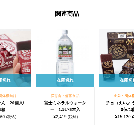
関連商品
在庫切れ
在庫切れ
保存食・備蓄食品
企業・団体様向け
富士ミネラルウォータ
チョコえいようかん 2
ー 1.5L×8本入
0個/1箱
¥
2,419
¥
15,120
(税込)
(税込)