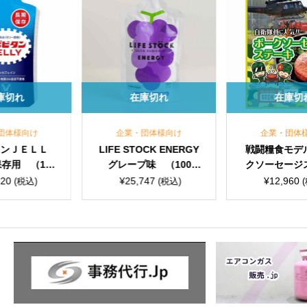
在庫切れ
在庫切れ
企業・団体様向け
企業・団体様向け
LIFE STOCK ENERGY
戦闘糧食モデル ポー
グレープ味 （100g/
クソーセージステーキ
80個入） 保存期間5年
（110g） 20食入
¥
25,747
¥
12,960
(税込)
(税込)