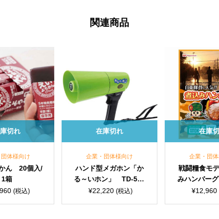
関連商品
在庫切れ
在庫切れ
企業・団体様向け
企業・団体様向け
ハンド型メガホン「か
戦闘糧食モデル 煮込
る～いホン」 TD-504
みハンバーグ（115g）
G
20食入
¥
22,220
¥
12,960
(税込)
(税込)