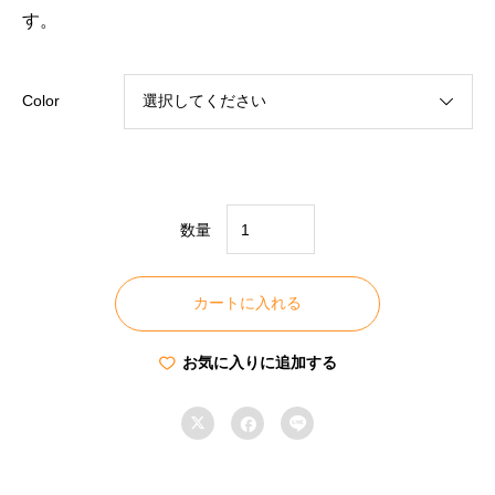
す。
Color
数量
BRIGHT
＆
カートに入れる
COOLER
LED
お気に入りに追加する
ラ
ン



タ
ン
個