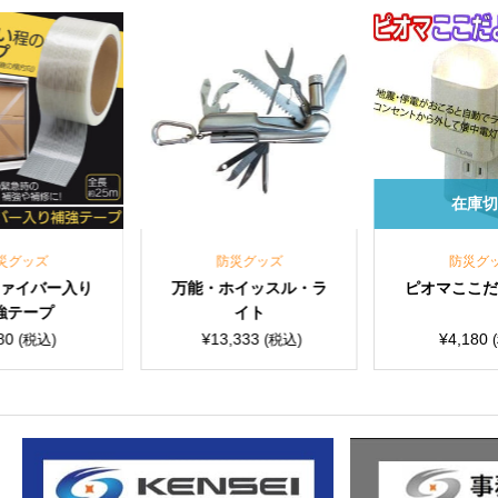
在庫
災グッズ
防災グッズ
防災グ
ァイバー入り
万能・ホイッスル・ラ
ピオマここ
強テープ
イト
80
¥
13,333
¥
4,180
(税込)
(税込)